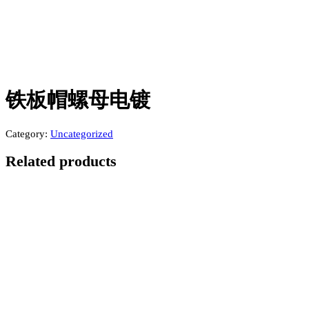
铁板帽螺母电镀
Category:
Uncategorized
Related products