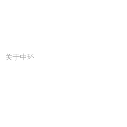
地址：浙江省台州市路桥区金清镇之恩环保工业
园区
电话：13906568786
邮箱：taizhouzhonghuan@163.com
关于中环
公司简介
企业荣誉
公司团队
合作客户