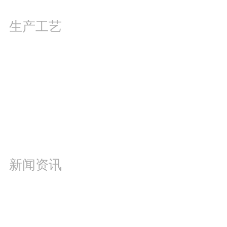
生产工艺
全自动环形挂镀锌
全自动龙门滚镀锌
全自动龙门锌镍合金电镀
新闻资讯
公司新闻
行业动态