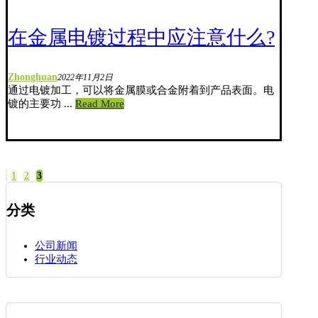
在金属电镀过程中应注意什么?
Zhonghuan
2022年11月2日
通过电镀加工，可以将金属膜或合金附着到产品表面。电
镀的主要功 ...
Read More
1
2
3
文
章
分类
分
页
公司新闻
行业动态